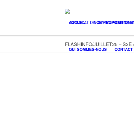
ACCUEIL
NOS PROPOSITIONS
FLASHINFO/JUI
FLASHINFO/JUILLET25 – S3E
QUI SOMMES-NOUS
CONTACT
S3E / SUEZ ORGANIQUE – ACTUA